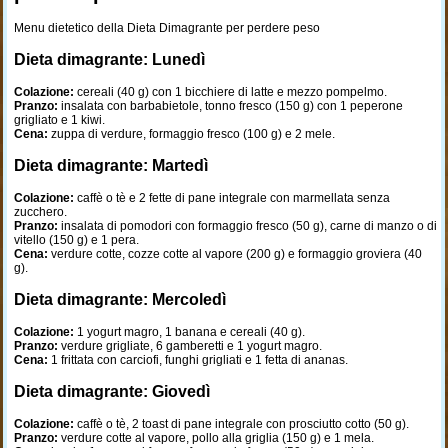
Menu dietetico della Dieta Dimagrante per perdere peso
Dieta dimagrante: Lunedì
Colazione:
cereali (40 g) con 1 bicchiere di latte e mezzo pompelmo.
Pranzo:
insalata con barbabietole, tonno fresco (150 g) con 1 peperone
grigliato e 1 kiwi.
Cena:
zuppa di verdure, formaggio fresco (100 g) e 2 mele.
Dieta dimagrante: Martedì
Colazione:
caffè o tè e 2 fette di pane integrale con marmellata senza
zucchero.
Pranzo:
insalata di pomodori con formaggio fresco (50 g), carne di manzo o di
vitello (150 g) e 1 pera.
Cena:
verdure cotte, cozze cotte al vapore (200 g) e formaggio groviera (40
g).
Dieta dimagrante: Mercoledì
Colazione:
1 yogurt magro, 1 banana e cereali (40 g).
Pranzo:
verdure grigliate, 6 gamberetti e 1 yogurt magro.
Cena:
1 frittata con carciofi, funghi grigliati e 1 fetta di ananas.
Dieta dimagrante: Giovedì
Colazione:
caffè o tè, 2 toast di pane integrale con prosciutto cotto (50 g).
Pranzo:
verdure cotte al vapore, pollo alla griglia (150 g) e 1 mela.