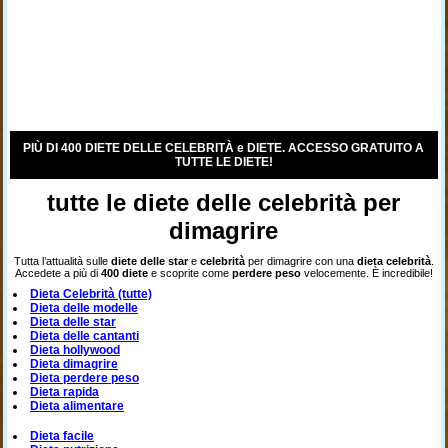
PIÙ DI 400 DIETE DELLE CELEBRITÀ e DIETE. ACCESSO GRATUITO A
TUTTE LE DIETE!
tutte le diete delle celebrità per
dimagrire
Tutta l’attualità sulle
diete delle star
e
celebrità
per dimagrire con una
dieta celebrità
.
Accedete a più di
400 diete
e scoprite come
perdere peso
velocemente. È incredibile!
Dieta Celebrità (tutte)
Dieta delle modelle
Dieta delle star
Dieta delle cantanti
Dieta hollywood
Dieta dimagrire
Dieta perdere peso
Dieta rapida
Dieta alimentare
Dieta facile