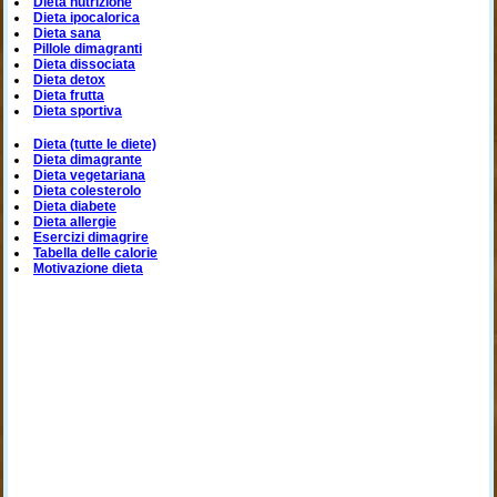
Dieta nutrizione
Dieta ipocalorica
Dieta sana
Pillole dimagranti
Dieta dissociata
Dieta detox
Dieta frutta
Dieta sportiva
Dieta (tutte le diete)
Dieta dimagrante
Dieta vegetariana
Dieta colesterolo
Dieta diabete
Dieta allergie
Esercizi dimagrire
Tabella delle calorie
Motivazione dieta