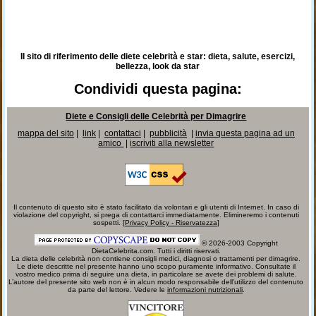
Il sito di riferimento delle diete celebrità e star: dieta, salute, esercizi,
bellezza, look da star
Condividi questa pagina:
Diete e Consigli delle Celebrità per Dimagrire
mappa del sito
|
link
|
contattaci
|
pubblicità
|
invia questa pagina ad un
amico
|
iscriviti alla newsletter
Il contenuto di questo sito è stato facilitato da volontari e gli utenti di Internet. In caso di
violazione del copyright, si prega di contattarci immediatamente. Elimineremo i contenuti
sospetti. [
Privacy Policy - Riservatezza
]
© 2026-2003 Copyright
DietaCelebrita.com. Tutti i diritti riservati.
La dieta delle celebrità non contiene consigli medici, diagnosi o trattamenti per dimagrire.
Le diete descritte nel presente hanno uno scopo puramente informativo. Consultate il
vostro medico prima di seguire una dieta, in particolare se avete dei problemi di salute.
L’autore del presente sito web non è in alcun modo responsabile dell’utilizzo del contenuto
da parte del lettore. Vedere le
informazioni nutrizionali
.