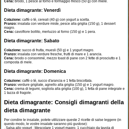
Cena:
brodo, 1 pesce al forno e formaggio fresco (50 g) con miele.
Dieta dimagrante: Venerdì
Colazione:
caffè o tè, cereali (40 g) con yogurt a scelta.
Pranzo:
insalata con verdure miste, pesce alla griglia (150 g), 1 dessert
magro.
Cena:
cavolfiore bollito, merluzzo al forno (150 g) e 1 pera.
Dieta dimagrante: Sabato
Colazione:
succo di frutta, muesli (50 g) e 1 yogurt magro.
Pranzo:
insalata con verdure fresche, frutti di mare e 1 arancia.
Cena:
brodo o consommé, mezzo toast di pane con 2 fette di prosciutto e 1
composta di mele.
Dieta dimagrante: Domenica
Colazione:
caffè o tè, succo d'arancia e 1 fetta biscottata.
Pranzo:
verdure grigliate, agnello alla griglia (150 g) e 1 yogurt magro.
Cena:
crema di legumi, sogliola alla griglia (100 g), 1 fetta di pane integrale e
1 tazza di fragole.
Dieta dimagrante: Consigli dimagranti della
dieta dimagrante
Per condire le insalate, potete utilizzare queste 2 ricette di salse leggere (in
questo modo, le vostre insalate saranno più gustose):
. Salsa allo yogurt : Mescolare 1 yogurt magro, 1 cucchiaio da tavola di