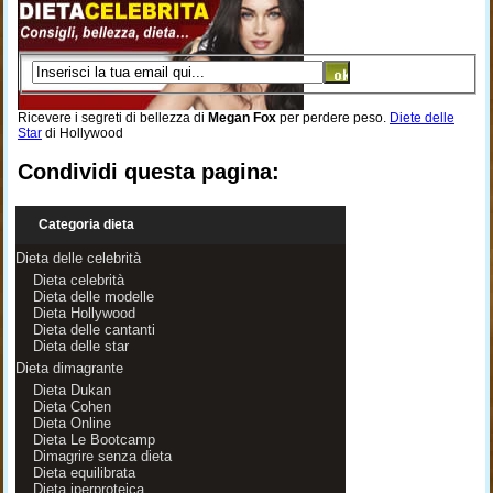
Ricevere i segreti di bellezza di
Megan Fox
per perdere peso.
Diete delle
Star
di Hollywood
Condividi questa pagina:
Categoria dieta
Dieta delle celebrità
Dieta celebrità
Dieta delle modelle
Dieta Hollywood
Dieta delle cantanti
Dieta delle star
Dieta dimagrante
Dieta Dukan
Dieta Cohen
Dieta Online
Dieta Le Bootcamp
Dimagrire senza dieta
Dieta equilibrata
Dieta iperproteica