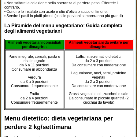
• Non saltare la colazione nella speranza di perdere peso. Otterrete il
contrario.
• Condire le insalate con aceto e olio d'oliva o succo di limone.
• Servire i pasti in piatti piccoli (così le porzioni sembreranno più grandi).
La Piramide del menu vegetariano: Guida completa
degli alimenti vegetariani
Alimenti vegetariani consigliati
Alimenti vegetariani da evitare per
per dimagrire:
dimagrire:
Pane integrale, cereali, pasta e
Latticini, scremati o dietetici
riso integrale
da 2 a 3 porzioni
da 6 a 11 porzioni
Da consumare con moderazione
Consumare in abbondanza
Leguminose, noci, semi, proteine
Verdura
vegetali
da 3 a 5 porzioni
da 2 a 3 porzioni
Consumare frequentemente
Da consumare con moderazione
Frutta
Grassi vegetali e oli, zuccheri e sale
da 2 a 4 porzioni
Da consumare in piccole quantità (2
Consumare frequentemente
cucchiai da tavola)
Menu dietetico: dieta vegetariana per
perdere 2 kg/settimana