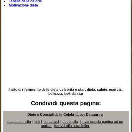
Tabella delle calorie
Motivazione dieta
Il sito di riferimento delle diete celebrità e star: dieta, salute, esercizi,
bellezza, look da star
Condividi questa pagina:
Diete e Consigli delle Celebrità per Dimagrire
mappa del sito
|
link
|
contattaci
|
pubblicità
|
invia questa pagina ad un
amico
|
iscriviti alla newsletter