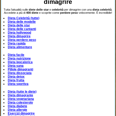
dimagrire
Tutta l’attualità sulle
diete delle star
e
celebrità
per dimagrire con una
dieta celebrità
.
Accedete a più di
400 diete
e scoprite come
perdere peso
velocemente. È incredibile!
Dieta Celebrità (tutte)
Dieta delle modelle
Dieta delle star
Dieta delle cantanti
Dieta hollywood
Dieta dimagrire
Dieta perdere peso
Dieta rapida
Dieta alimentare
Dieta facile
Dieta nutrizione
Dieta ipocalorica
Dieta sana
Pillole dimagranti
Dieta dissociata
Dieta detox
Dieta frutta
Dieta sportiva
Dieta (tutte le diete)
Dieta dimagrante
Dieta vegetariana
Dieta colesterolo
Dieta diabete
Dieta allergie
Esercizi dimagrire