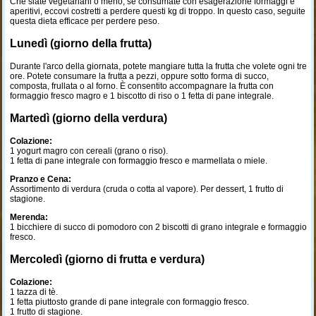
Che siate vegetariani o meno, se consumate con esagerazione formaggi e
aperitivi, eccovi costretti a perdere questi kg di troppo. In questo caso, seguite
questa dieta efficace per perdere peso.
Lunedì (giorno della frutta)
Durante l'arco della giornata, potete mangiare tutta la frutta che volete ogni tre
ore. Potete consumare la frutta a pezzi, oppure sotto forma di succo,
composta, frullata o al forno. È consentito accompagnare la frutta con
formaggio fresco magro e 1 biscotto di riso o 1 fetta di pane integrale.
Martedì (giorno della verdura)
Colazione:
1 yogurt magro con cereali (grano o riso).
1 fetta di pane integrale con formaggio fresco e marmellata o miele.
Pranzo e Cena:
Assortimento di verdura (cruda o cotta al vapore). Per dessert, 1 frutto di
stagione.
Merenda:
1 bicchiere di succo di pomodoro con 2 biscotti di grano integrale e formaggio
fresco.
Mercoledì (giorno di frutta e verdura)
Colazione:
1 tazza di tè.
1 fetta piuttosto grande di pane integrale con formaggio fresco.
1 frutto di stagione.